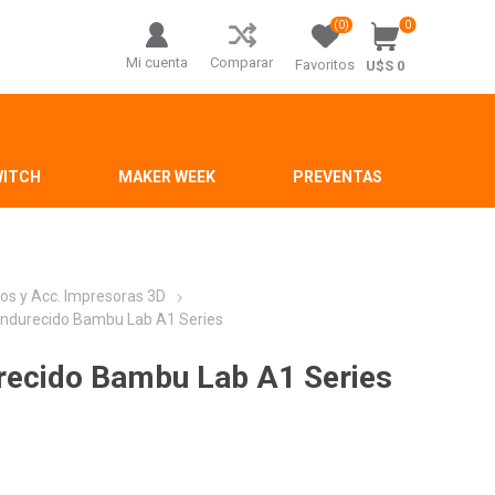
(0)
0
Mi cuenta
Comparar
Favoritos
U$S 0
WITCH
MAKER WEEK
PREVENTAS
os y Acc. Impresoras 3D
Endurecido Bambu Lab A1 Series
urecido Bambu Lab A1 Series