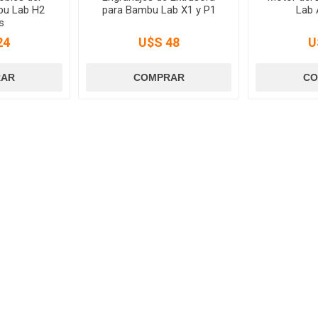
bu Lab H2
para Bambu Lab X1 y P1
Lab 
s
24
U$S 48
U