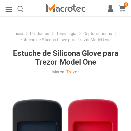
0
Inicio
Productos
Tecnología
Criptomonedas
Estuche de Silicona Glove para Trezor Model One
Estuche de Silicona Glove para
Trezor Model One
Marca:
Trezor