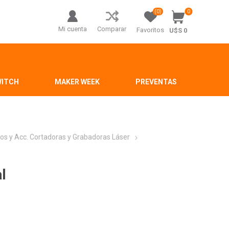
(0)
0
Mi cuenta
Comparar
Favoritos
U$S 0
WITCH
MAKER WEEK
PREVENTAS
os y Acc. Cortadoras y Grabadoras Láser
l