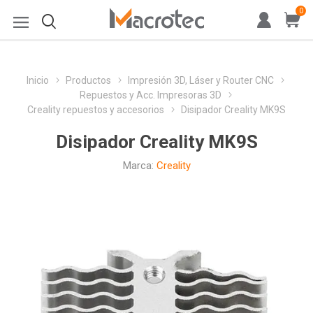
0
Inicio
Productos
Impresión 3D, Láser y Router CNC
Repuestos y Acc. Impresoras 3D
Creality repuestos y accesorios
Disipador Creality MK9S
Disipador Creality MK9S
Marca:
Creality