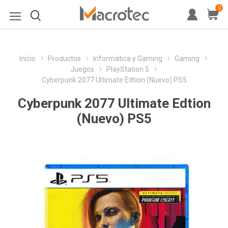
0
Inicio
Productos
Informática y Gaming
Gaming
Juegos
PlayStation 5
Cyberpunk 2077 Ultimate Edtion (Nuevo) PS5
Cyberpunk 2077 Ultimate Edtion
(Nuevo) PS5