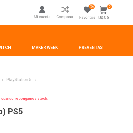
(0)
0
Mi cuenta
Comparar
Favoritos
U$S 0
WITCH
MAKER WEEK
PREVENTAS
PlayStation 5
os cuando repongamos stock.
o) PS5