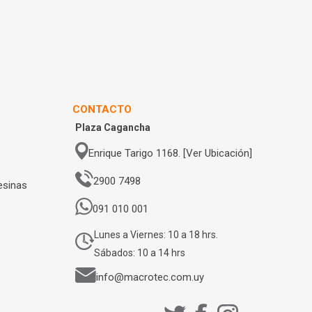
CONTACTO
Plaza Cagancha
Enrique Tarigo 1168. [Ver Ubicación]
2900 7498
esinas
091 010 001
Lunes a Viernes: 10 a 18 hrs.
Sábados: 10 a 14 hrs
info@macrotec.com.uy