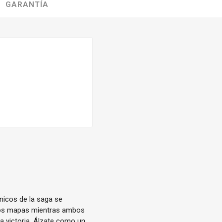
GARANTÍA
nicos de la saga se
osos mapas mientras ambos
a victoria. Álzate como un