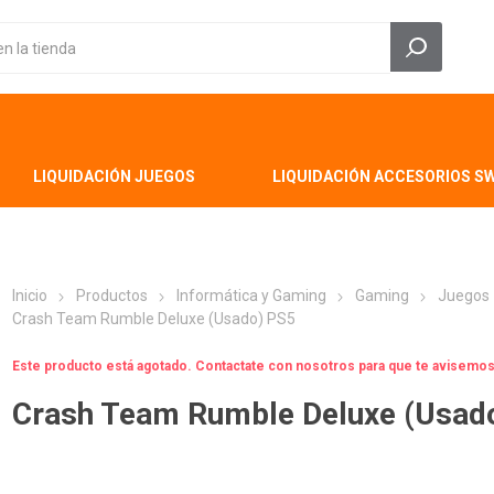
LIQUIDACIÓN JUEGOS
LIQUIDACIÓN ACCESORIOS S
Inicio
Productos
Informática y Gaming
Gaming
Juegos
Crash Team Rumble Deluxe (Usado) PS5
Este producto está agotado. Contactate con nosotros para que te avisem
Crash Team Rumble Deluxe (Usad