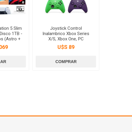
tion 5 Slim
Joystick Control
Disco 1TB -
Inalambrico Xbox Series
os (Astro +
X/S, Xbox One, PC
smo 7)
069
U$S 89