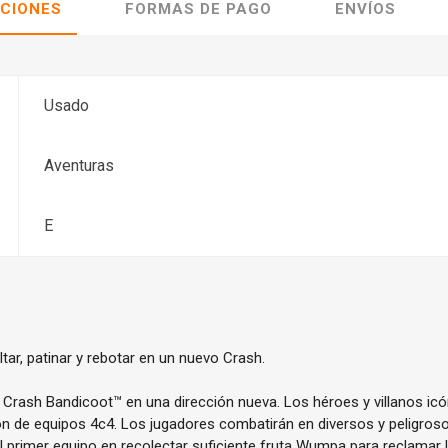
ACIONES
FORMAS DE PAGO
ENVÍOS
Usado
Aventuras
E
ltar, patinar y rebotar en un nuevo Crash.
Crash Bandicoot™ en una dirección nueva. Los héroes y villanos icó
ón de equipos 4c4. Los jugadores combatirán en diversos y peligr
 primer equipo en recolectar suficiente fruta Wumpa para reclamar l