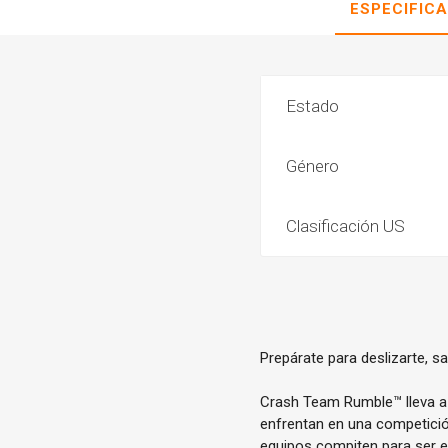
ESPECIFIC
Estado
Género
Clasificación US
Prepárate para deslizarte, sa
Crash Team Rumble™ lleva a 
enfrentan en una competici
equipos compiten para ser el