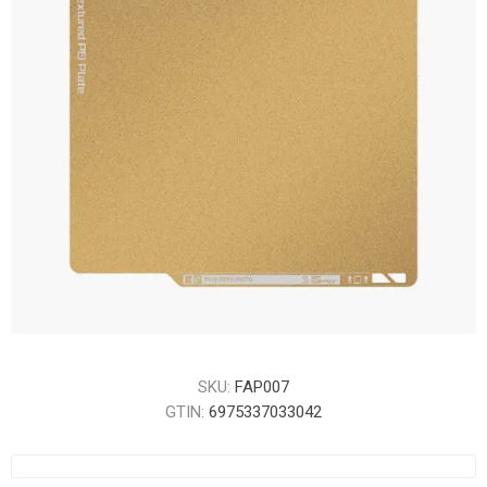
SKU:
FAP007
GTIN:
6975337033042