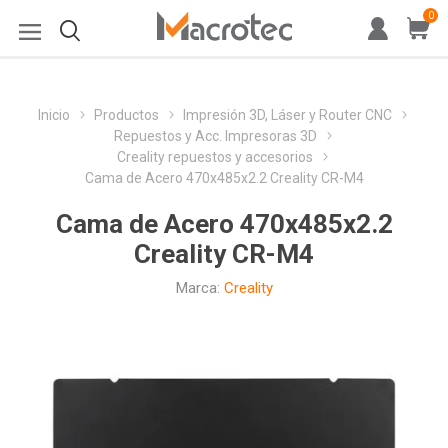
0
Inicio
Productos
Impresión 3D, Láser y Router CNC
Repuestos y Acc. Impresoras 3D
Creality repuestos y accesorios
Cama de Acero 470x485x2.2 Creality CR-M4
Cama de Acero 470x485x2.2
Creality CR-M4
Marca:
Creality