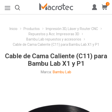
0
Inicio
Productos
Impresión 3D, Láser y Router CNC
Repuestos y Acc. Impresoras 3D
Bambu Lab repuestos y accesorios
Cable de Cama Caliente (C11) para Bambu Lab X1 y P1
Cable de Cama Caliente (C11) para
Bambu Lab X1 y P1
Marca:
Bambu Lab