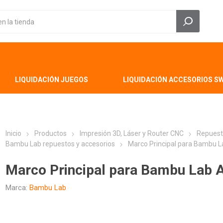
LIQUIDACIÓN JUEGOS
LIQUIDACIÓN ACCESORIOS S
Inicio
Productos
Impresión 3D, Láser y Router CNC
Repuest
Bambu Lab repuestos y accesorios
Marco Principal para Bambu 
Marco Principal para Bambu Lab
Marca:
Bambu Lab