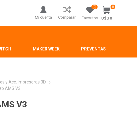
(0)
0
Mi cuenta
Comparar
Favoritos
U$S 0
WITCH
MAKER WEEK
PREVENTAS
os y Acc. Impresoras 3D
Lab AMS V3
 AMS V3