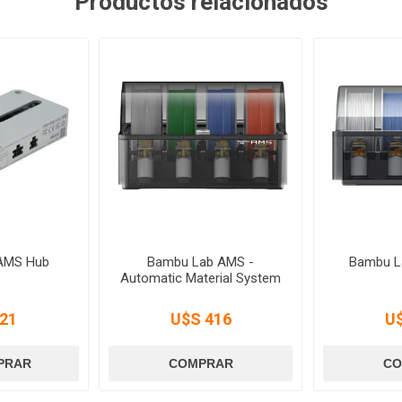
Productos relacionados
AMS Hub
Bambu Lab AMS -
Bambu L
Automatic Material System
21
U$S 416
U