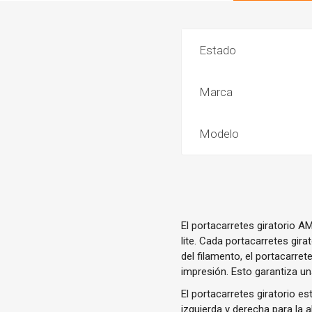
Estado
Marca
Modelo
El portacarretes giratorio A
lite. Cada portacarretes gira
del filamento, el portacarret
impresión. Esto garantiza u
El portacarretes giratorio e
izquierda y derecha para la a