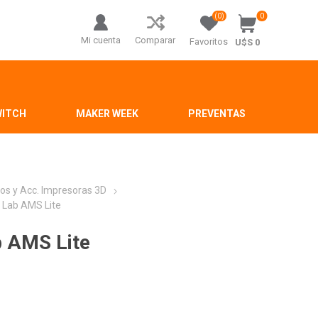
(0)
0
Mi cuenta
Comparar
Favoritos
U$S 0
WITCH
MAKER WEEK
PREVENTAS
os y Acc. Impresoras 3D
 Lab AMS Lite
b AMS Lite