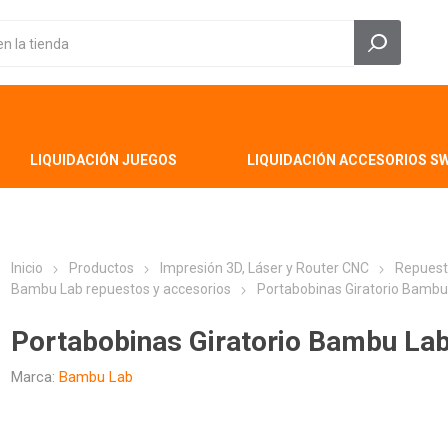
LIQUIDACIÓN JUEGOS
LIQUIDACIÓN ACCESORIOS S
Inicio
Productos
Impresión 3D, Láser y Router CNC
Repuest
Bambu Lab repuestos y accesorios
Portabobinas Giratorio Bambu
Portabobinas Giratorio Bambu La
Marca:
Bambu Lab