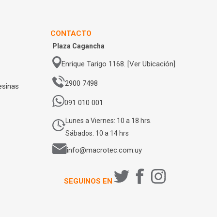
CONTACTO
Plaza Cagancha
Enrique Tarigo 1168. [Ver Ubicación]
2900 7498
esinas
091 010 001
Lunes a Viernes: 10 a 18 hrs.
Sábados: 10 a 14 hrs
info@macrotec.com.uy
SEGUINOS EN