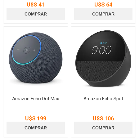
U$S 41
U$S 64
Amazon Echo Dot Max
Amazon Echo Spot
U$S 199
U$S 106