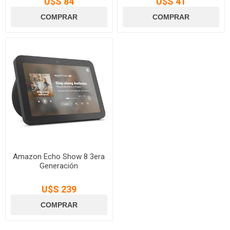
U$S 84
U$S 41
Amazon Echo Show 8 3era
Generación
U$S 239