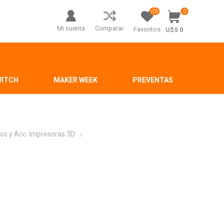
(0)
0
Mi cuenta
Comparar
Favoritos
U$S 0
WITCH
MAKER WEEK
PREVENTAS
os y Acc. Impresoras 3D