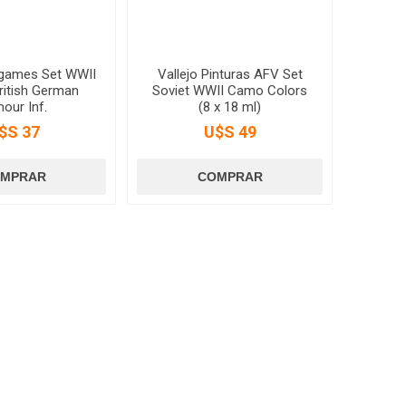
rgames Set WWII
Vallejo Pinturas AFV Set
ritish German
Soviet WWII Camo Colors
our Inf.
(8 x 18 ml)
$S 37
U$S 49