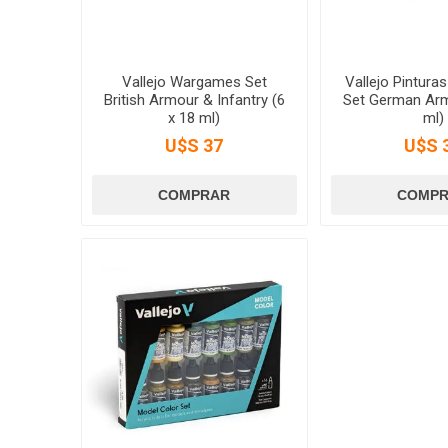
Vallejo Wargames Set
Vallejo Pintur
British Armour & Infantry (6
Set German Arm
x 18 ml)
ml)
U$S 37
U$S 