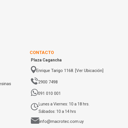
CONTACTO
Plaza Cagancha
Enrique Tarigo 1168. [Ver Ubicación]
2900 7498
esinas
091 010 001
Lunes a Viernes: 10 a 18 hrs.
Sábados: 10 a 14 hrs
info@macrotec.com.uy