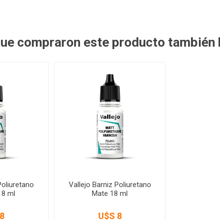
 que compraron este producto también
Poliuretano
Vallejo Barniz Poliuretano
 18 ml
Mate 18 ml
8
U$S 8