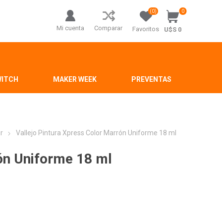
(0)
0
Mi cuenta
Comparar
Favoritos
U$S 0
WITCH
MAKER WEEK
PREVENTAS
r
Vallejo Pintura Xpress Color Marrón Uniforme 18 ml
rón Uniforme 18 ml