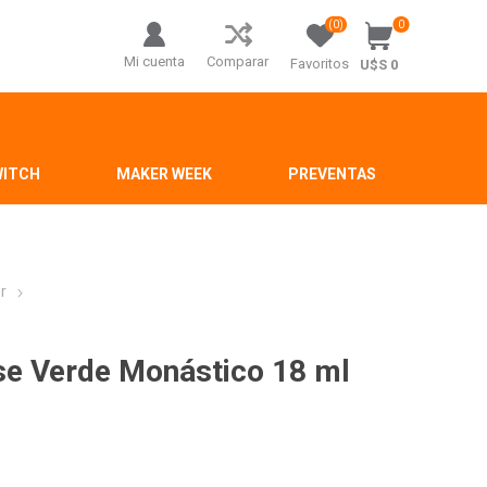
(0)
0
Mi cuenta
Comparar
Favoritos
U$S 0
WITCH
MAKER WEEK
PREVENTAS
r
nse Verde Monástico 18 ml