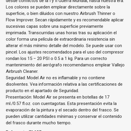
desde conflictos de la I y II Guerra Mundial, hasta nuestra era.
Los colores se pueden emplear directamente sobre la
superficie, o bien diluidos con nuestro Airbrush Thinner o
Flow Improver. Secan rápidamente y es recomendable aplicar
sucesivas capas sobre una superficie previamente
imprimada. Transcurridas unas horas tras su aplicación el
color forma una película de extraordinaria resistencia sin
alterar el más mínimo detalle del modelo. Se puede usar con
pincel. Los ajustes recomendados para el uso del compresor
rondan los 15 – 20 PSI o 0.5 a 1 kg. Para un correcto
mantenimiento del aerógrafo recomendamos emplear Vallejo
Airbrush Cleaner.
Seguridad: Model Air no es inflamable y no contiene
disolventes. Vea información relativa a las certificaciones de
producto en el apartado de Seguridad.
Presentación: Model Air se presenta en botellas de 17
ml./0.57 fl.oz. con cuentagotas. Esta presentación evita la
evaporación de la pintura y el secado dentro del frasco. Se
pueden utilizar cantidades mínimas y conservar el contenido
del frasco durante mucho tiempo.