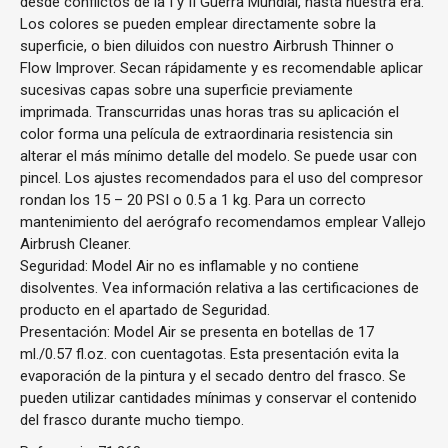
desde conflictos de la I y II Guerra Mundial, hasta nuestra era.
Los colores se pueden emplear directamente sobre la
superficie, o bien diluidos con nuestro Airbrush Thinner o
Flow Improver. Secan rápidamente y es recomendable aplicar
sucesivas capas sobre una superficie previamente
imprimada. Transcurridas unas horas tras su aplicación el
color forma una película de extraordinaria resistencia sin
alterar el más mínimo detalle del modelo. Se puede usar con
pincel. Los ajustes recomendados para el uso del compresor
rondan los 15 – 20 PSI o 0.5 a 1 kg. Para un correcto
mantenimiento del aerógrafo recomendamos emplear Vallejo
Airbrush Cleaner.
Seguridad: Model Air no es inflamable y no contiene
disolventes. Vea información relativa a las certificaciones de
producto en el apartado de Seguridad.
Presentación: Model Air se presenta en botellas de 17
ml./0.57 fl.oz. con cuentagotas. Esta presentación evita la
evaporación de la pintura y el secado dentro del frasco. Se
pueden utilizar cantidades mínimas y conservar el contenido
del frasco durante mucho tiempo.