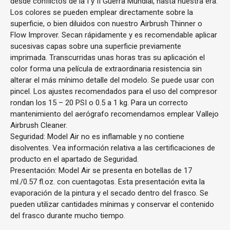
desde conflictos de la I y II Guerra Mundial, hasta nuestra era.
Los colores se pueden emplear directamente sobre la
superficie, o bien diluidos con nuestro Airbrush Thinner o
Flow Improver. Secan rápidamente y es recomendable aplicar
sucesivas capas sobre una superficie previamente
imprimada. Transcurridas unas horas tras su aplicación el
color forma una película de extraordinaria resistencia sin
alterar el más mínimo detalle del modelo. Se puede usar con
pincel. Los ajustes recomendados para el uso del compresor
rondan los 15 – 20 PSI o 0.5 a 1 kg. Para un correcto
mantenimiento del aerógrafo recomendamos emplear Vallejo
Airbrush Cleaner.
Seguridad: Model Air no es inflamable y no contiene
disolventes. Vea información relativa a las certificaciones de
producto en el apartado de Seguridad.
Presentación: Model Air se presenta en botellas de 17
ml./0.57 fl.oz. con cuentagotas. Esta presentación evita la
evaporación de la pintura y el secado dentro del frasco. Se
pueden utilizar cantidades mínimas y conservar el contenido
del frasco durante mucho tiempo.