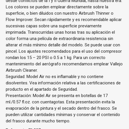
desde conflictos de la I y II Guerra Mundial, hasta nuestra era.
Los colores se pueden emplear directamente sobre la
superficie, o bien diluidos con nuestro Airbrush Thinner o
Flow Improver. Secan rápidamente y es recomendable aplicar
sucesivas capas sobre una superficie previamente
imprimada. Transcurridas unas horas tras su aplicación el
color forma una película de extraordinaria resistencia sin
alterar el más mínimo detalle del modelo. Se puede usar con
pincel. Los ajustes recomendados para el uso del compresor
rondan los 15 – 20 PSI o 0.5 a 1 kg. Para un correcto
mantenimiento del aerógrafo recomendamos emplear Vallejo
Airbrush Cleaner.
Seguridad: Model Air no es inflamable y no contiene
disolventes. Vea información relativa a las certificaciones de
producto en el apartado de Seguridad.
Presentación: Model Air se presenta en botellas de 17
ml./0.57 fl.oz. con cuentagotas. Esta presentación evita la
evaporación de la pintura y el secado dentro del frasco. Se
pueden utilizar cantidades mínimas y conservar el contenido
del frasco durante mucho tiempo.