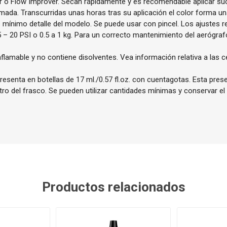
r o Flow Improver. Secan rápidamente y es recomendable aplicar s
mada. Transcurridas unas horas tras su aplicación el color forma una
ás mínimo detalle del modelo. Se puede usar con pincel. Los ajustes
5 – 20 PSI o 0.5 a 1 kg. Para un correcto mantenimiento del aeróg
nflamable y no contiene disolventes. Vea información relativa a las c
resenta en botellas de 17 ml./0.57 fl.oz. con cuentagotas. Esta pres
ntro del frasco. Se pueden utilizar cantidades mínimas y conservar el
Productos relacionados