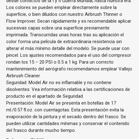
desde conflictos de la I y II Guerra Mundial, hasta nuestra era.
Los colores se pueden emplear directamente sobre la
superficie, o bien diluidos con nuestro Airbrush Thinner o
Flow Improver. Secan rápidamente y es recomendable aplicar
sucesivas capas sobre una superficie previamente
imprimada. Transcurridas unas horas tras su aplicación el
color forma una película de extraordinaria resistencia sin
alterar el más mínimo detalle del modelo. Se puede usar con
pincel. Los ajustes recomendados para el uso del compresor
rondan los 15 – 20 PSI o 0.5 a 1 kg. Para un correcto
mantenimiento del aerógrafo recomendamos emplear Vallejo
Airbrush Cleaner.
Seguridad: Model Air no es inflamable y no contiene
disolventes. Vea información relativa a las certificaciones de
producto en el apartado de Seguridad.
Presentación: Model Air se presenta en botellas de 17
ml./0.57 fl.oz. con cuentagotas. Esta presentación evita la
evaporación de la pintura y el secado dentro del frasco. Se
pueden utilizar cantidades mínimas y conservar el contenido
del frasco durante mucho tiempo.