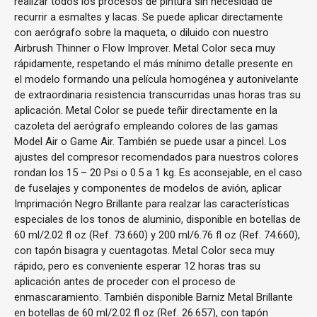
realizar todos los procesos de pintura sin necesidad de
recurrir a esmaltes y lacas. Se puede aplicar directamente
con aerógrafo sobre la maqueta, o diluido con nuestro
Airbrush Thinner o Flow Improver. Metal Color seca muy
rápidamente, respetando el más mínimo detalle presente en
el modelo formando una película homogénea y autonivelante
de extraordinaria resistencia transcurridas unas horas tras su
aplicación. Metal Color se puede teñir directamente en la
cazoleta del aerógrafo empleando colores de las gamas
Model Air o Game Air. También se puede usar a pincel. Los
ajustes del compresor recomendados para nuestros colores
rondan los 15 – 20 Psi o 0.5 a 1 kg. Es aconsejable, en el caso
de fuselajes y componentes de modelos de avión, aplicar
Imprimación Negro Brillante para realzar las características
especiales de los tonos de aluminio, disponible en botellas de
60 ml/2.02 fl oz (Ref. 73.660) y 200 ml/6.76 fl oz (Ref. 74.660),
con tapón bisagra y cuentagotas. Metal Color seca muy
rápido, pero es conveniente esperar 12 horas tras su
aplicación antes de proceder con el proceso de
enmascaramiento. También disponible Barniz Metal Brillante
en botellas de 60 ml/2.02 fl oz (Ref. 26.657), con tapón