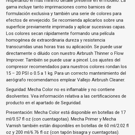
respetando el más mínimo detalle presente en el modelo. La
gama incluye tanto imprimaciones como barnices de
formulación exclusiva y también una serie de colores para
efectos de envejecido. Se recomienda aplicarlos sobre una
superficie previamente imprimada y aplicar sucesivas capas.
Los colores secan rápidamente formando una película
homogénea de extraordinaria dureza y resistencia
transcurridas unas horas tras su aplicación. Se puede usar
directamente o diluido con nuestro Airbrush Thinner o Flow
Improver. También se puede usar a pincel. Los ajustes del
compresor recomendados para nuestros colores rondan los
15 – 20 PSI o 0.5 a 1 kg. Para un correcto mantenimiento del
aerógrafo recomendamos emplear Vallejo Airbrush Cleaner.
Seguridad: Mecha Color no es inflamable y no contiene
disolventes. Vea información relativa a las certificaciones de
producto en el apartado de Seguridad.
Presentación: Mecha Color está disponible en botellas de 17
ml/0.57 fl oz (con cuentagotas). Mecha Primer y Mecha
Varnish también están disponibles en botellas de 60 ml/2.02 fl
oz y 200 ml/6.76 fl oz (con tapón bisagra y cuentagotas).