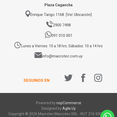
Plaza Cagancha
Enrique Tarigo 1168. [Ver Ubicación]
2900 7498
091 010 001
Lunes a Viernes: 10 a 18 hrs. Sábados: 10 a 14 hrs
info@macrotec.com.uy
SEGUINOS EN
Powered by
nopCommerce
Designed by
Agile.Uy
Copyright ® 2026 Macrotec.Macrotec SRL - RUT 216 930 920