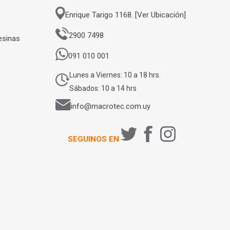
Enrique Tarigo 1168. [Ver Ubicación]
2900 7498
esinas
091 010 001
Lunes a Viernes: 10 a 18 hrs.
Sábados: 10 a 14 hrs
info@macrotec.com.uy
SEGUINOS EN