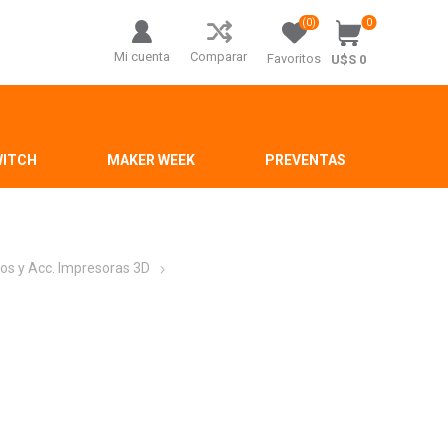
(0)
0
Mi cuenta
Comparar
Favoritos
U$S 0
WITCH
MAKER WEEK
PREVENTAS
os y Acc. Impresoras 3D