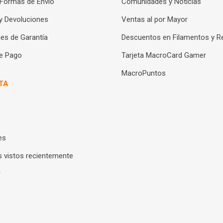
 Formas de Envío
Comunidades y Noticias
y Devoluciones
Ventas al por Mayor
es de Garantía
Descuentos en Filamentos y R
e Pago
Tarjeta MacroCard Gamer
MacroPuntos
TA
es
 vistos recientemente
r