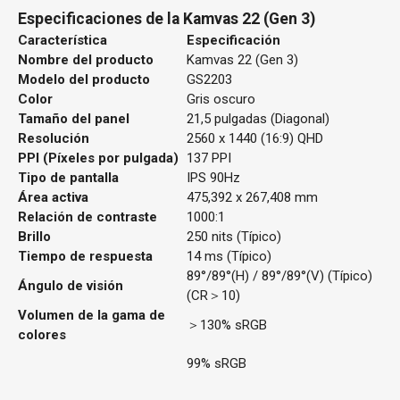
Especificaciones de la Kamvas 22 (Gen 3)
Característica
Especificación
Nombre del producto
Kamvas 22 (Gen 3)
Modelo del producto
GS2203
Color
Gris oscuro
Tamaño del panel
21,5 pulgadas (Diagonal)
Resolución
2560 x 1440 (16:9) QHD
PPI (Píxeles por pulgada)
137 PPI
Tipo de pantalla
IPS 90Hz
Área activa
475,392 x 267,408 mm
Relación de contraste
1000:1
Brillo
250 nits (Típico)
Tiempo de respuesta
14 ms (Típico)
89°/89°(H) / 89°/89°(V) (Típico)
Ángulo de visión
(CR＞10)
Volumen de la gama de
＞130% sRGB
colores
99% sRGB