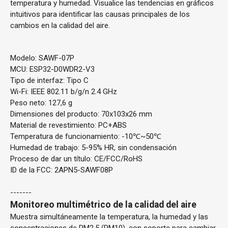
temperatura y humedad. Visualice las tendencias en gráficos
intuitivos para identificar las causas principales de los
cambios en la calidad del aire.
Modelo:
SAWF-07P
MCU:
ESP32-D0WDR2-V3
Tipo de interfaz:
Tipo C
Wi-Fi:
IEEE 802.11 b/g/n 2.4 GHz
Peso neto:
127,6 g
Dimensiones del producto:
70x103x26 mm
Material de revestimiento:
PC+ABS
Temperatura de funcionamiento:
-10℃~50℃
Humedad de trabajo:
5-95% HR, sin condensación
Proceso de dar un título:
CE/FCC/RoHS
ID de la FCC:
2APN5-SAWF08P
-------
Monitoreo multimétrico de la calidad del aire
Muestra simultáneamente la temperatura, la humedad y las