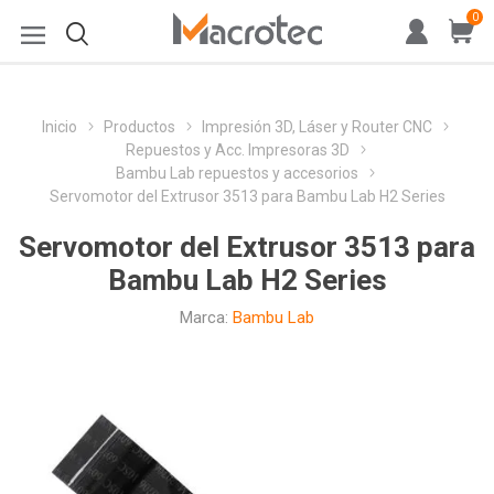
0
Inicio
Productos
Impresión 3D, Láser y Router CNC
Repuestos y Acc. Impresoras 3D
Bambu Lab repuestos y accesorios
Servomotor del Extrusor 3513 para Bambu Lab H2 Series
Servomotor del Extrusor 3513 para
Bambu Lab H2 Series
Marca:
Bambu Lab