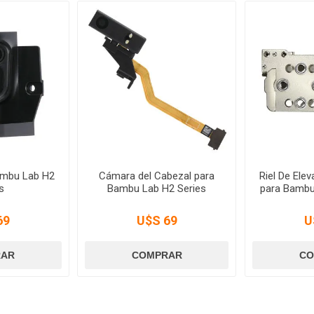
ambu Lab H2
Cámara del Cabezal para
Riel De Elev
s
Bambu Lab H2 Series
para Bambu
69
U$S 69
U