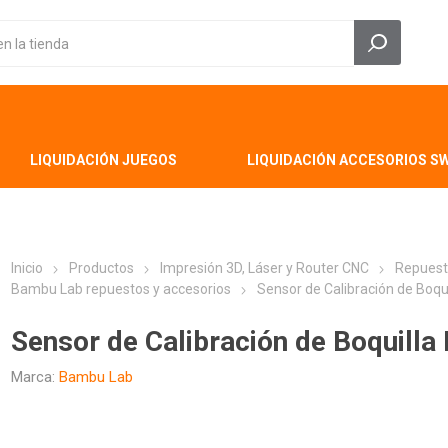
LIQUIDACIÓN JUEGOS
LIQUIDACIÓN ACCESORIOS S
Inicio
Productos
Impresión 3D, Láser y Router CNC
Repuest
Bambu Lab repuestos y accesorios
Sensor de Calibración de Boq
Sensor de Calibración de Boquill
Marca:
Bambu Lab