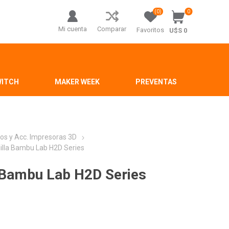
(0)
0
Mi cuenta
Comparar
Favoritos
U$S 0
WITCH
MAKER WEEK
PREVENTAS
os y Acc. Impresoras 3D
uilla Bambu Lab H2D Series
a Bambu Lab H2D Series