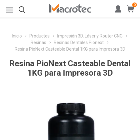
0
Inicio
Productos
Impresión 3D, Láser y Router CNC
Resinas
Resinas Dentales Pionext
Resina PioNext Casteable Dental 1KG para Impresora 3D
Resina PioNext Casteable Dental
1KG para Impresora 3D