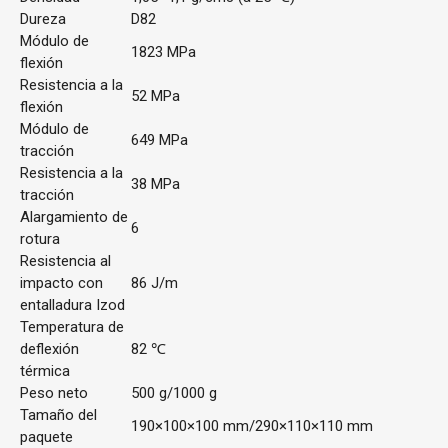
Dureza
D82
Módulo de
1823 MPa
flexión
Resistencia a la
52 MPa
flexión
Módulo de
649 MPa
tracción
Resistencia a la
38 MPa
tracción
Alargamiento de
6
rotura
Resistencia al
impacto con
86 J/m
entalladura Izod
Temperatura de
deflexión
82 ℃
térmica
Peso neto
500 g/1000 g
Tamaño del
190×100×100 mm/290×110×110 mm
paquete