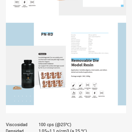
Viscosidad
100 cps (@25℃)
Densidad
1,05~1,1 g/cm3 (a 25 ℃)