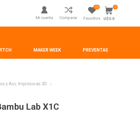
(0)
0
Mi cuenta
Comparar
Favoritos
U$S 0
WITCH
MAKER WEEK
PREVENTAS
os y Acc. Impresoras 3D
9 Bambu Lab X1C