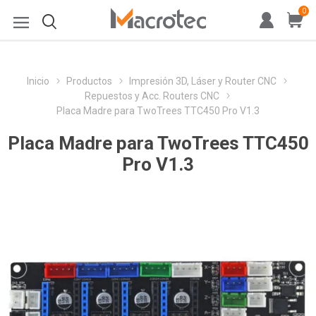
0
Inicio
Productos
Impresión 3D, Láser y Router CNC
Repuestos y Acc. Routers CNC
Placa Madre para TwoTrees TTC450 Pro V1.3
Placa Madre para TwoTrees TTC450
Pro V1.3