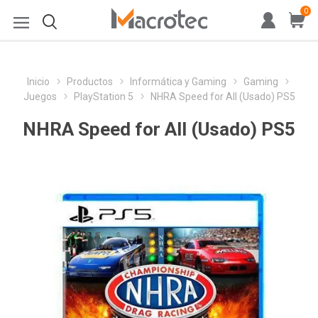
0
Inicio
Productos
Informática y Gaming
Gaming
Juegos
PlayStation 5
NHRA Speed for All (Usado) PS5
NHRA Speed for All (Usado) PS5