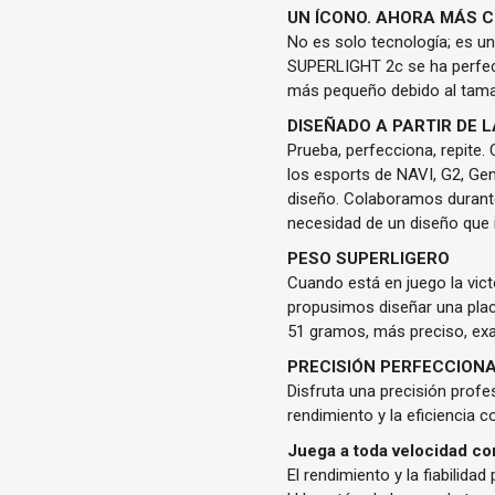
UN ÍCONO. AHORA MÁS 
No es solo tecnología; es un
SUPERLIGHT 2c se ha perfec
más pequeño debido al tamañ
DISEÑADO A PARTIR DE 
Prueba, perfecciona, repite
los esports de NAVI, G2, Gen
diseño. Colaboramos durant
necesidad de un diseño que 
PESO SUPERLIGERO
Cuando está en juego la victo
propusimos diseñar una pla
51 gramos, más preciso, exac
PRECISIÓN PERFECCION
Disfruta una precisión prof
rendimiento y la eficiencia
Juega a toda velocidad 
El rendimiento y la fiabili