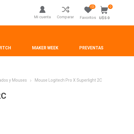
(0)
0
Mi cuenta
Comparar
Favoritos
U$S 0
WITCH
MAKER WEEK
PREVENTAS
ados y Mouses
Mouse Logitech Pro X Superlight 2C
2C