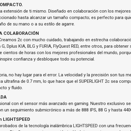
COMPACTO.
a extensión de ti mismo. Diseñado en colaboración con los mejores a
cionado hasta alcanzar un tamaño compacto; es perfecto para qui
o de su mano o a su estilo de agarre.
LA COLABORACIÓN
. Creamos 2c con mucho cuidado, trabajando en estrecha colaboraci
 G, Dplus KIA, BLG y FURIA, FlyQuest RED, entre otros, para obtener 
e cientos de horas con los mejores profesionales del mundo, por
inspire confianza y desbloquee todo su potencial.
ria, no hay lugar para el error. La velocidad y la precisión son tus 
ca ultrafina de 0.7 mm, lo que hace que el SUPERLIGHT 2c sea comp
to y fluido.
ADA
esional con el sensor más avanzado en gaming. Nuestro exclusivo s
 con un seguimiento submicrónico a más de 888 IPS, 88 G y hasta 440
con LIGHTSPEED
dad probados de la tecnología inalámbrica LIGHTSPEED con una frecue