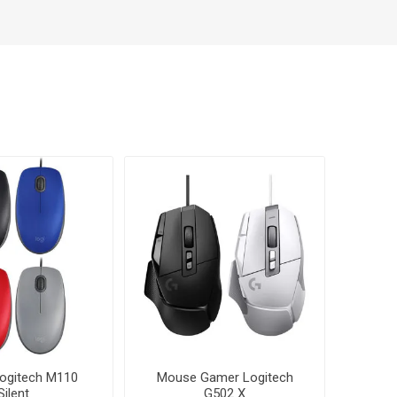
ogitech M110
Mouse Gamer Logitech
Silent
G502 X