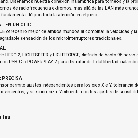
mano. Diseñamos nuestra conexión inalámbrica para torneos y la pr
entornos de radiofrecuencia extremos, más allá de las LAN más gran
 fundamental: tú pon toda la atención en el juego.
L EN UN CLIC
E ofrecen lo mejor de ambos mundos al combinar la velocidad y la f
 agradable sensación de los microinterruptores tradicionales.
NAL
a de HERO 2, LIGHTSPEED y LIGHTFORCE, disfruta de hasta 95 horas
 con USB-C o POWERPLAY 2 para disfrutar de total libertad inalám
R PRECISA
ensor permite ajustes independientes para los ejes X e Y, tolerancia 
movimientos, y se sincroniza fácilmente con los ajustes de sensibil
alles