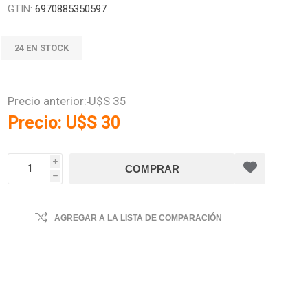
GTIN:
6970885350597
24 EN STOCK
Precio anterior:
U$S 35
Precio:
U$S 30
i
h
AGREGAR A LA LISTA DE COMPARACIÓN