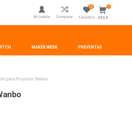
(0)
0
Mi cuenta
Comparar
Favoritos
U$S 0
WITCH
MAKER WEEK
PREVENTAS
cho para Proyector Wanbo
 Wanbo