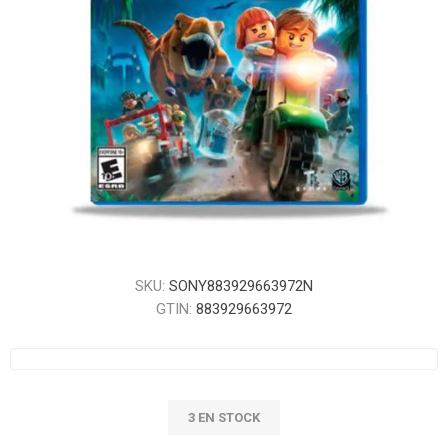
SKU:
SONY883929663972N
GTIN:
883929663972
3 EN STOCK