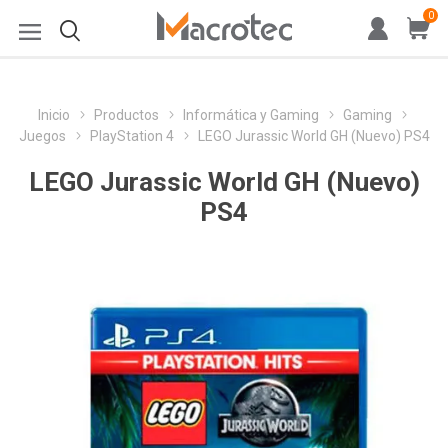
0
Inicio
Productos
Informática y Gaming
Gaming
Juegos
PlayStation 4
LEGO Jurassic World GH (Nuevo) PS4
LEGO Jurassic World GH (Nuevo)
PS4