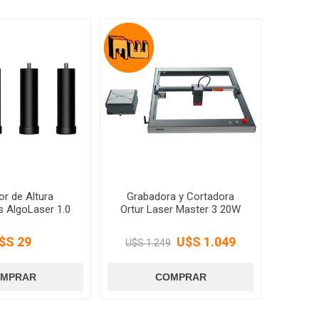
or de Altura
Grabadora y Cortadora
s AlgoLaser 1.0
Ortur Laser Master 3 20W
$S 29
U$S 1.049
U$S 1.249