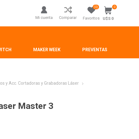
(0)
0
Mi cuenta
Comparar
Favoritos
U$S 0
WITCH
MAKER WEEK
PREVENTAS
os y Acc. Cortadoras y Grabadoras Láser
Laser Master 3