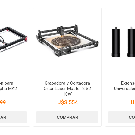
ón para
Grabadora y Cortadora
Extens
lpha MK2
Ortur Laser Master 2 S2
Universale
10W
99
U$S 554
U