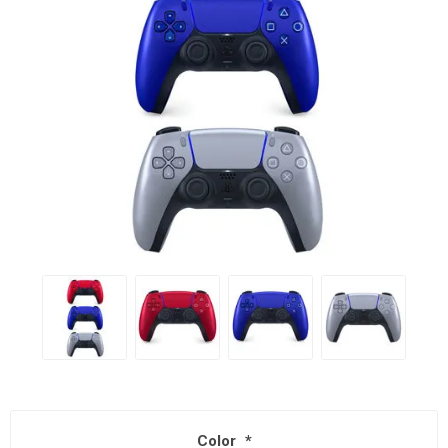
Color
*