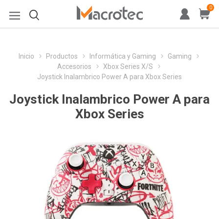
0
Inicio
Productos
Informática y Gaming
Gaming
Accesorios
Xbox Series X/S
Joystick Inalambrico Power A para Xbox Series
Joystick Inalambrico Power A para
Xbox Series