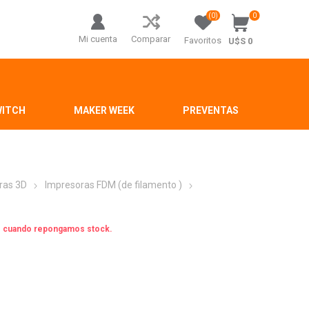
(0)
0
Mi cuenta
Comparar
Favoritos
U$S 0
WITCH
MAKER WEEK
PREVENTAS
ras 3D
Impresoras FDM (de filamento )
os cuando repongamos stock.