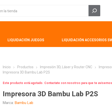
LIQUIDACIÓN JUEGOS
LIQUIDACIÓN ACCESORIOS S
Inicio
Productos
Impresión 3D, Láser y Router CNC
Impreso
Impresora 3D Bambu Lab P2S
Este producto está agotado. Contactate con nosotros para que te avisem
Impresora 3D Bambu Lab P2S
Marca:
Bambu Lab