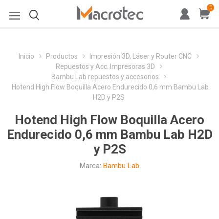
0
Inicio
Productos
Impresión 3D, Láser y Router CNC
Repuestos y Acc. Impresoras 3D
Bambu Lab repuestos y accesorios
Hotend High Flow Boquilla Acero Endurecido 0,6 mm Bambu Lab
H2D y P2S
Hotend High Flow Boquilla Acero
Endurecido 0,6 mm Bambu Lab H2D
y P2S
Marca:
Bambu Lab