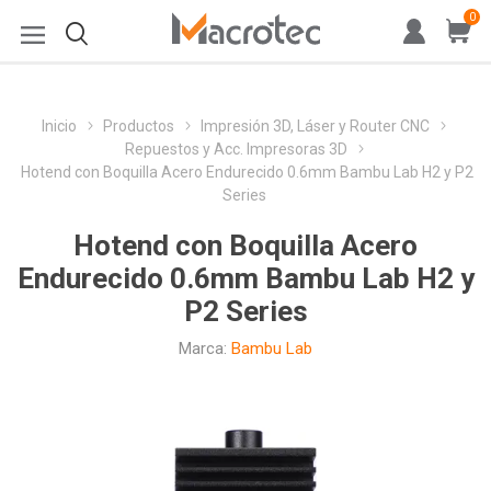
0
Inicio
Productos
Impresión 3D, Láser y Router CNC
Repuestos y Acc. Impresoras 3D
Hotend con Boquilla Acero Endurecido 0.6mm Bambu Lab H2 y P2
Series
Hotend con Boquilla Acero
Endurecido 0.6mm Bambu Lab H2 y
P2 Series
Marca:
Bambu Lab