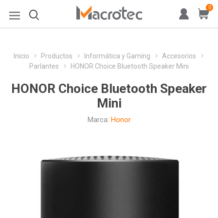
0
Inicio
Productos
Informática y Gaming
Accesorios
Parlantes
HONOR Choice Bluetooth Speaker Mini
HONOR Choice Bluetooth Speaker
Mini
Marca:
Honor