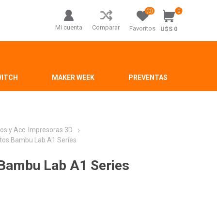
(0)
0
Mi cuenta
Comparar
Favoritos
U$S 0
WITCH
MAKER WEEK
PREVENTAS
os y Acc. Impresoras 3D
ntos Bambu Lab A1 Series
 Bambu Lab A1 Series