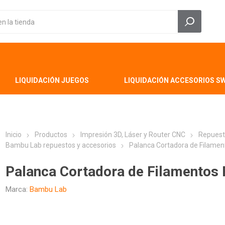
LIQUIDACIÓN JUEGOS
LIQUIDACIÓN ACCESORIOS S
Inicio
Productos
Impresión 3D, Láser y Router CNC
Repuest
Bambu Lab repuestos y accesorios
Palanca Cortadora de Filame
Palanca Cortadora de Filamentos
Marca:
Bambu Lab