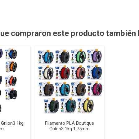
 que compraron este producto también
Grilon3 1kg
Filamento PLA Boutique
mm
Grilon3 1kg 1.75mm