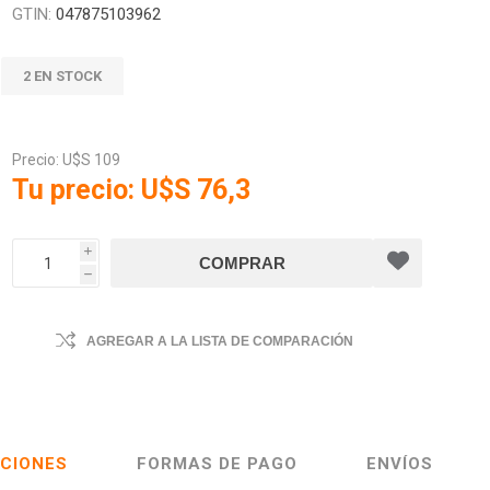
GTIN:
047875103962
2 EN STOCK
Precio:
U$S 109
Tu precio:
U$S 76,3
i
h
AGREGAR A LA LISTA DE COMPARACIÓN
ACIONES
FORMAS DE PAGO
ENVÍOS