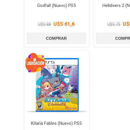
Godfall (Nuevo) PS5
Helldivers 2 (
U$S 61,6
U$
U$S 88
U$S 75
Kitaria Fables (Nuevo) PS5