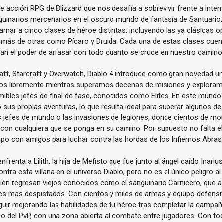
de acción RPG de Blizzard que nos desafía a sobrevivir frente a inte
inarios mercenarios en el oscuro mundo de fantasía de Santuario.
rnar a cinco clases de héroe distintas, incluyendo las ya clásicas 
emás de otras como Pícaro y Druida. Cada una de estas clases cue
dan el poder de arrasar con todo cuanto se cruce en nuestro camino
aft, Starcraft y Overwatch, Diablo 4 introduce como gran novedad 
os libremente mientras superamos decenas de misiones y explor
ibles jefes de final de fase, conocidos como Elites. En este mundo
 sus propias aventuras, lo que resulta ideal para superar algunos d
s jefes de mundo o las invasiones de legiones, donde cientos de m
con cualquiera que se ponga en su camino. Por supuesto no falta el
po con amigos para luchar contra las hordas de los Infiernos Abra
nfrenta a Lilith, la hija de Mefisto que fue junto al ángel caído Inari
tra esta villana en el universo Diablo, pero no es el único peligro a
én regresan viejos conocidos como el sanguinario Carnicero, que a
es más despistados. Con cientos y miles de armas y equipo defensi
ir mejorando las habilidades de tu héroe tras completar la campaña 
co del PvP, con una zona abierta al combate entre jugadores. Con to