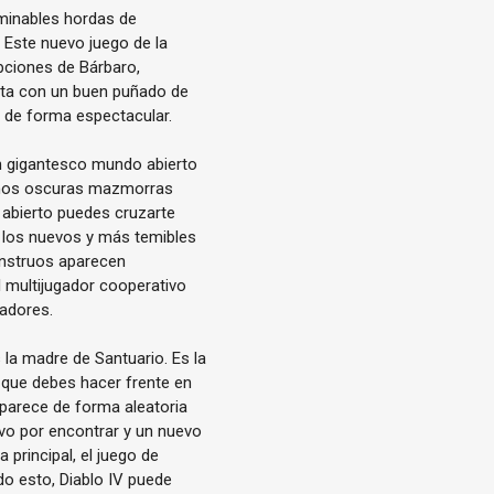
rminables hordas de
 Este nuevo juego de la
opciones de Bárbaro,
nta con un buen puñado de
 de forma espectacular.
un gigantesco mundo abierto
amos oscuras mazmorras
 abierto puedes cruzarte
e los nuevos y más temibles
onstruos aparecen
 multijugador cooperativo
sadores.
us la madre de Santuario. Es la
l que debes hacer frente en
parece de forma aleatoria
vo por encontrar y un nuevo
principal, el juego de
do esto, Diablo IV puede