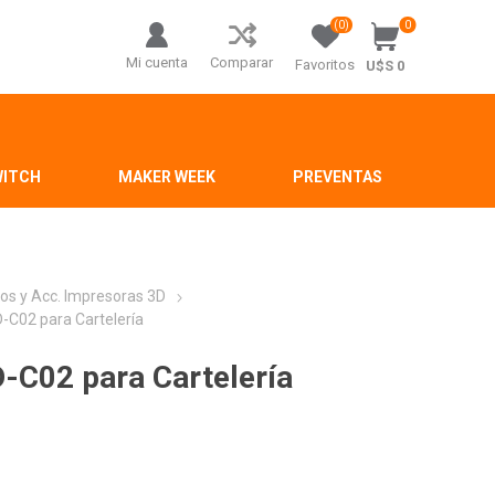
(0)
0
Mi cuenta
Comparar
Favoritos
U$S 0
WITCH
MAKER WEEK
PREVENTAS
os y Acc. Impresoras 3D
-C02 para Cartelería
-C02 para Cartelería