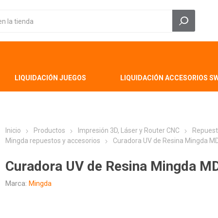
LIQUIDACIÓN JUEGOS
LIQUIDACIÓN ACCESORIOS S
Inicio
Productos
Impresión 3D, Láser y Router CNC
Repuest
Mingda repuestos y accesorios
Curadora UV de Resina Mingda MD
Curadora UV de Resina Mingda MD
Marca:
Mingda