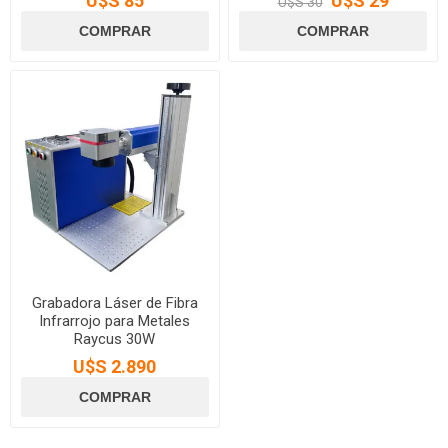
U$S 85
U$S 29
U$S 30
Grabadora Láser de Fibra
Infrarrojo para Metales
Raycus 30W
U$S 2.890