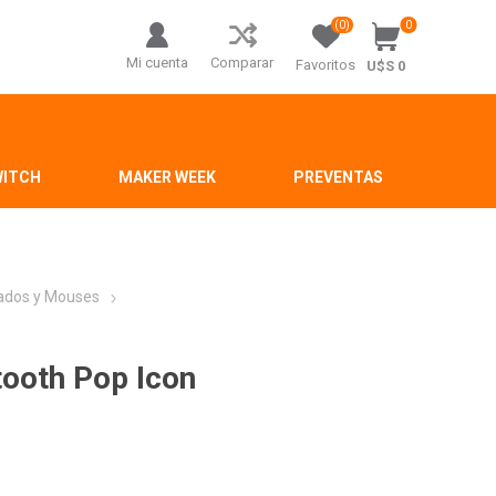
(0)
0
Mi cuenta
Comparar
Favoritos
U$S 0
WITCH
MAKER WEEK
PREVENTAS
ados y Mouses
ooth Pop Icon